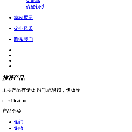
铅玻璃
硫酸钡砂
案例展示
152-0635-5685
企业风采
武经理
联系我们
推荐
产品
主要产品有铅板,铅门,硫酸钡，钡板等
classification
产品分类
铅门
铅板